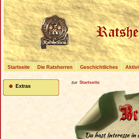
{
Startseite
Die Ratsherren
Geschichtliches
Aktiv
zur
Startseite
Extras